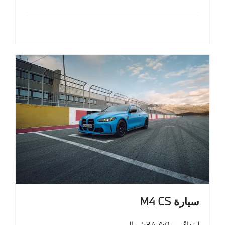
سيارة M4 CS
ابتداءً من 534,750 ريال