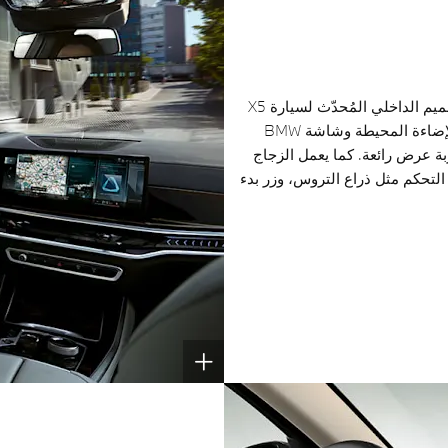
سيارة واسعة، وأنيقة، وفي غاية الرقي. يضع التصميم الداخلي المُحدّث لسيارة X5
معياراً جديدًا للأناقة السلسة، حيث يوجد شريط الإضاءة المحيطة وشاشة BMW
بة عرض رائعة. كما يعمل الزجاج
ز أناقة عناصر التحكم مثل ذراع التروس، وزر بدء