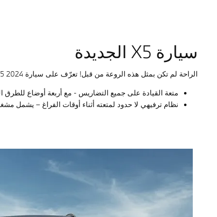
سيارة X5 الجديدة
الراحة لم تكن بمثل هذه الروعة من قبل! تعرّف على سيارة BMW X5 2024 حيث التصميم المتجدد والأداء المُعزز، مما يجعلها جاهزة لكل أنواع المغامرات.
متعة القيادة على جميع التضاريس - مع أربعة أوضاع للطرق الوعرة ضمن باقة d
نظام ترفيهي لا حدود لمتعته أثناء أوقات الفراغ – يشمل مشغل فيديو ouTube