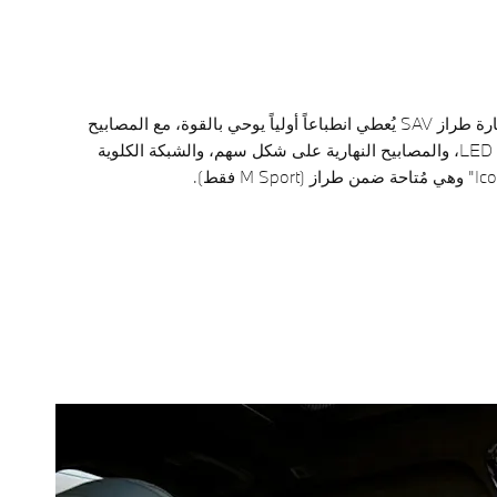
المظهر الجديد لسيارة طراز SAV يُعطي انطباعاً أولياً يوحي بالقوة، مع المصابيح
الأمامية الديناميكية LED، والمصابيح النهارية على شكل سهم، والشبكة الكلوية