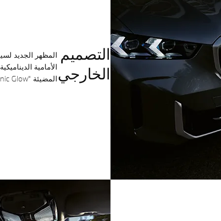
التصميم
الخارجي
المضيئة "Iconic Glow" وهي مُتاحة ضمن طراز (M Sport فقط).