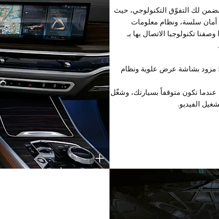
سك على مقعد السائق في سيارة X5، نضمن لك التفوّق التكنولوجي، حيث
شغيل Ultra-Intuitive، وتقنية أمان سلسة، ونظام معلومات
 نوفي سيارةX5 حقها إذا وصفنا تكنولوجيا الاتصال بها بـ
 برنامج BMW Live Cockpit Professional: مزود بشاشة عرض علوية ونظام
عندما تكون متوقفاً بسيارتك، وشغّل