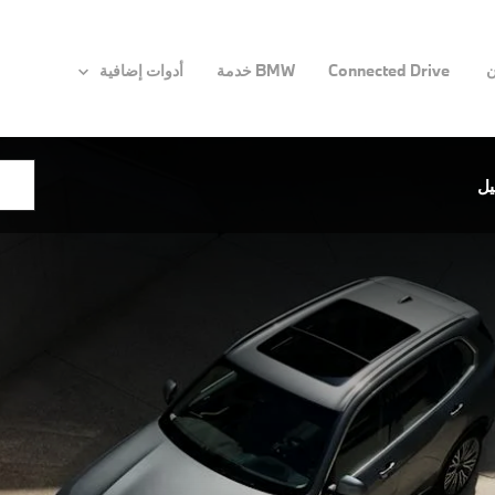
ن
Connected Drive
BMW خدمة
أدوات إضافية
يل