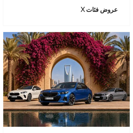
عروض فئات X