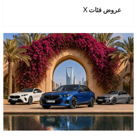
عروض فئات X