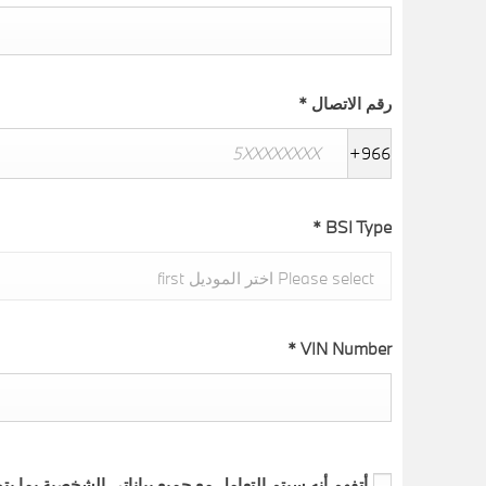
رقم الاتصال
*
+966
*
BSI Type
Please select اختر الموديل first
*
VIN Number
أتفهم أنه سيتم التعامل مع جميع بياناتي الشخصية بما ي