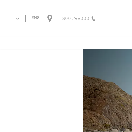
8001238000
ENG
BMW Service
Inclusive