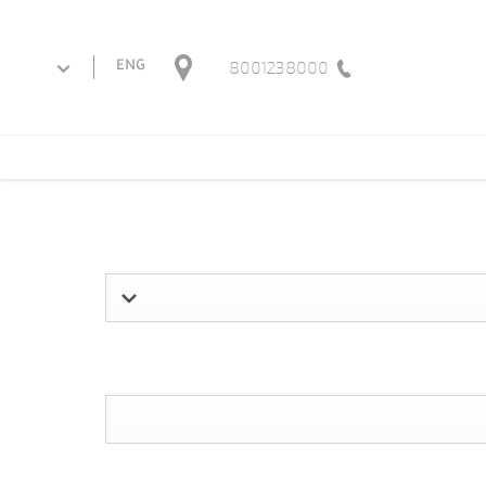
8001238000
ENG