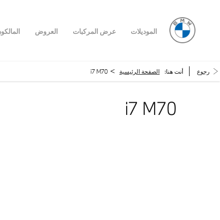
الموديلات
عرض المركبات
العروض
المالكو
>
رجوع
أنت هنا:
الصفحة الرئيسية
i7 M70
i7 M70