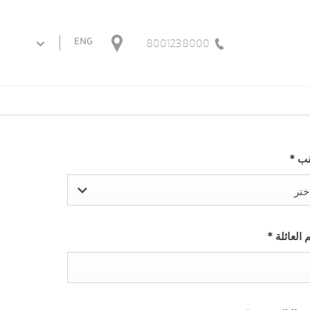
8001238000
ENG
قب
*
ختر
 العائلة
*